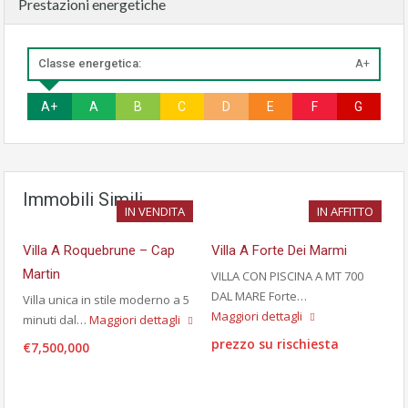
Prestazioni energetiche
Classe energetica:
A+
A+
A
B
C
D
E
F
G
Immobili Simili
IN VENDITA
IN AFFITTO
Villa A Roquebrune – Cap
Villa A Forte Dei Marmi
Martin
VILLA CON PISCINA A MT 700
DAL MARE Forte…
Villa unica in stile moderno a 5
Maggiori dettagli
minuti dal…
Maggiori dettagli
prezzo su rischiesta
€7,500,000