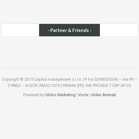
- Partner & Friends -
Copyright © 2015 Capital management s.r.l.s. | P. Iva 02936530340 – rea PR –
278822 – N.ISCR. RM/O/1070 | PARMA (PR) VIA PROVESI 7 CAP 43123
Powered by
Globo Marketing
|
Vocix
|
Video Animati