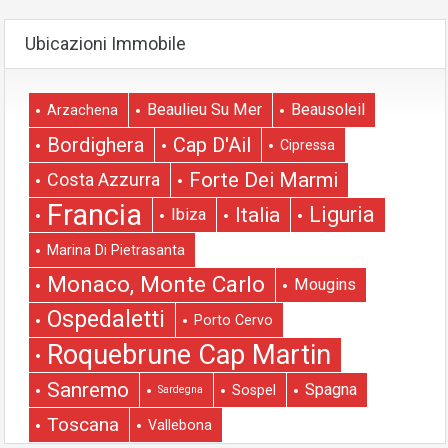
Ubicazioni Immobile
Beaulieu Su Mer
Beausoleil
Arzachena
Bordighera
Cap D'Ail
Cipressa
Forte Dei Marmi
Costa Azzurra
Francia
Liguria
Italia
Ibiza
Marina Di Pietrasanta
Monaco, Monte Carlo
Mougins
Ospedaletti
Porto Cervo
Roquebrune Cap Martin
Sanremo
Spagna
Sospel
Sardegna
Toscana
Vallebona