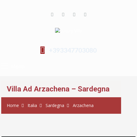
+393347703080
Menu
Villa Ad Arzachena – Sardegna
Home
Italia
Sardegna
Arzachena