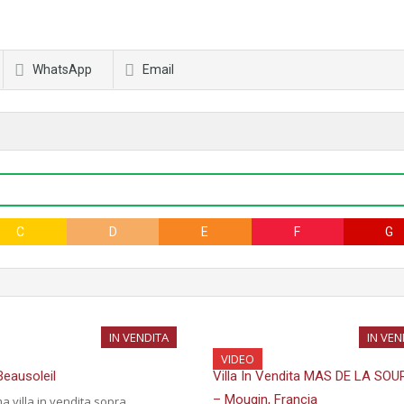
WhatsApp
Email
C
D
E
F
G
IN VENDITA
IN VEN
VIDEO
Beausoleil
Villa In Vendita MAS DE LA SO
– Mougin, Francia
ma villa in vendita sopra