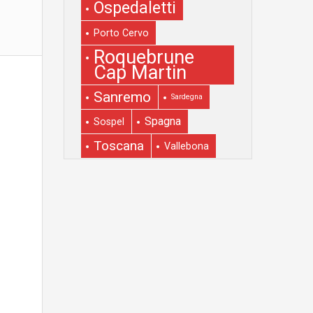
Ospedaletti
Porto Cervo
Roquebrune
Cap Martin
Sanremo
Sardegna
Spagna
Sospel
Toscana
Vallebona