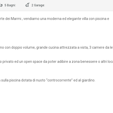
5 Bagni:
2 Garage:
 Forte dei Marmi , vendiamo una moderna ed elegante villa con piscina e
rno con doppio volume, grande cucina attrezzata a vista, 3 camere da let
 privato ed un open space da poter adibire a zona benessere o altri loca
ia sulla piscina dotata di nuoto “controcorrente” ed al giardino.