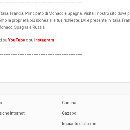
____________________________________
Italia, Francia, Principato di Monaco e Spagna. Visita il nostro sito dove 
 la proprietà più idonea alle tue richieste. LVI è presente in Italia, Fran
onaco, Spagna e Russia.
ci su
YouTube
e su
Instagram
____________________________________
o
Cantina
ione Internet
Gazebo
Impianto d’allarme