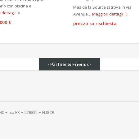
rlo con piscina e…
Mas de la Source si trova in via
 dettagli
Avenue…
Maggiori dettagli
,000 €
prezzo su rischiesta
- Partner & Friends -
340 – rea PR – 278822 – N.ISCR.