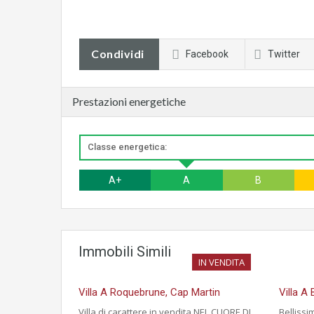
Condividi
Facebook
Twitter
Prestazioni energetiche
Classe energetica:
A+
A
B
Immobili Simili
IN VENDITA
Villa A Roquebrune, Cap Martin
Villa A 
Villa di carattere in vendita NEL CUORE DI
Bellissi