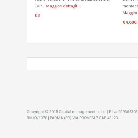
CAP…
Maggiori dettagli
monteca
Maggiori
€3
€4,600
Copyright © 2015 Capital management s.r.l.s. | P. Iva 02936530
RM/O/1070 | PARMA (PR) VIA PROVESI 7 CAP 43123