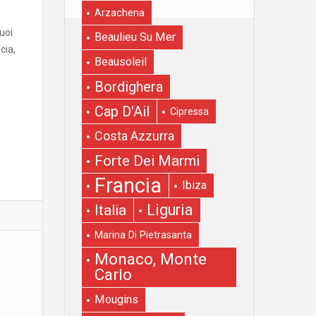
Arzachena
puoi
Beaulieu Su Mer
cia,
Beausoleil
Bordighera
Cap D'Ail
Cipressa
Costa Azzurra
Forte Dei Marmi
Francia
Ibiza
Liguria
Italia
Marina Di Pietrasanta
Monaco, Monte
Carlo
Mougins