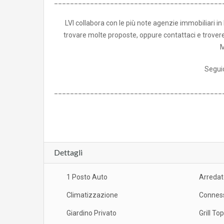
__________________________________________
LVI collabora con le più note agenzie immobiliari in 
trovare molte proposte, oppure contattaci e troveremo
M
Segui
__________________________________________
Dettagli
1 Posto Auto
Arredat
Climatizzazione
Conness
Giardino Privato
Grill Top